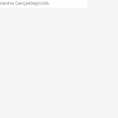
ntısı Gerçekleştirildi.
tısı Gerçekleştirildi.
eştirildi
antısı Gerçekleştirildi.
ındaki yerini aldı.
antısı Gerçekleştirildi.
antısı Gerçekleştirildi.
r Dönemi Toplantısı Gerçekleştirildi.
eniz Kariyer Fuarı ile ilgili
lojileri Sempozyumu